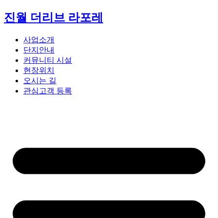
콘
진월 더리브 라포레
텐
츠
사업소개
로
단지안내
건
커뮤니티 시설
너
현장위치
뛰
오시는 길
기
관심고객 등록