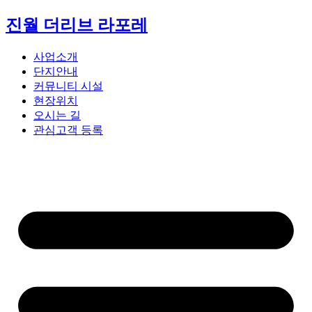
콘
진월 더리브 라포레
텐
츠
사업소개
로
단지안내
건
커뮤니티 시설
너
현장위치
뛰
오시는 길
기
관심고객 등록