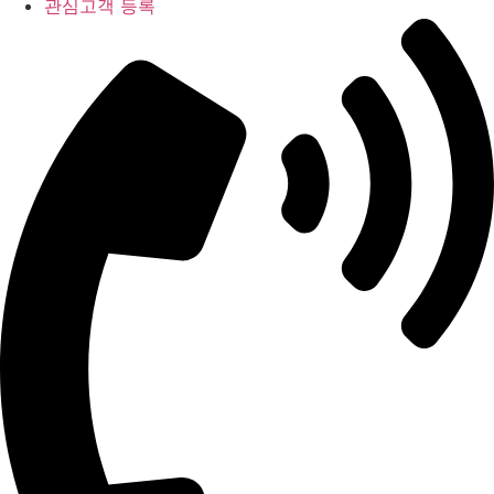
관심고객 등록