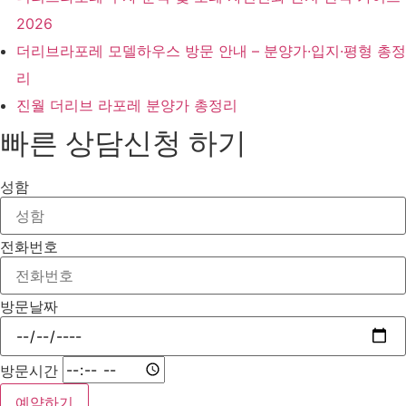
2026
더리브라포레 모델하우스 방문 안내 – 분양가·입지·평형 총정
리
진월 더리브 라포레 분양가 총정리
빠른 상담신청 하기
성함
전화번호
방문날짜
방문시간
예약하기