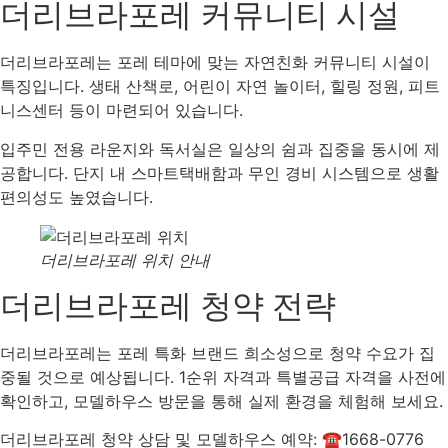
더리브라포레 커뮤니티 시설
더리브라포레는 포레 테마에 맞는 자연친화 커뮤니티 시설이
특징입니다. 생태 산책로, 어린이 자연 놀이터, 힐링 정원, 피트
니스센터 등이 마련되어 있습니다.
입주민 전용 라운지와 독서실은 일상의 쉼과 집중을 동시에 제
공합니다. 단지 내 스마트택배함과 무인 경비 시스템으로 생활
편의성도 높였습니다.
더리브라포레 위치 안내
더리브라포레 청약 전략
더리브라포레는 포레 특화 브랜드 희소성으로 청약 수요가 집
중될 것으로 예상됩니다. 1순위 자격과 특별공급 자격을 사전에
확인하고, 모델하우스 방문을 통해 실제 환경을 체험해 보세요.
더리브라포레 청약 상담 및 모델하우스 예약: ☎1668-0776