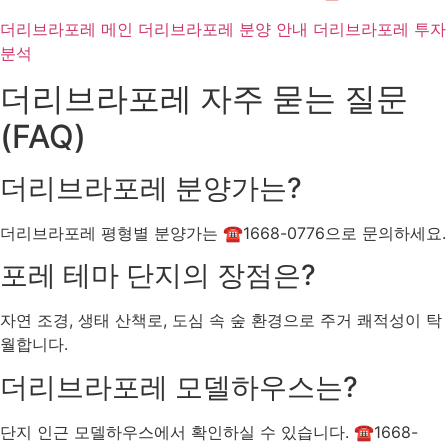
더리브라포레 메인
더리브라포레 분양 안내
더리브라포레 투자
분석
더리브라포레 자주 묻는 질문
(FAQ)
더리브라포레 분양가는?
더리브라포레 평형별 분양가는 ☎1668-0776으로 문의하세요.
포레 테마 단지의 장점은?
자연 조경, 생태 산책로, 도심 속 숲 환경으로 주거 쾌적성이 탁
월합니다.
더리브라포레 모델하우스는?
단지 인근 모델하우스에서 확인하실 수 있습니다. ☎1668-