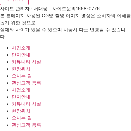
사이트 관리자 : 서대웅ㅣ사이드문의1668-0776
본 홈페이지 사용된 CG및 촬영 이미지 영상은 소비자의 이해를
돕기 위한 것으로
실제와 차이가 있을 수 있으며 시공시 다소 변경될 수 있습니
다.
사업소개
단지안내
커뮤니티 시설
현장위치
오시는 길
관심고객 등록
사업소개
단지안내
커뮤니티 시설
현장위치
오시는 길
관심고객 등록