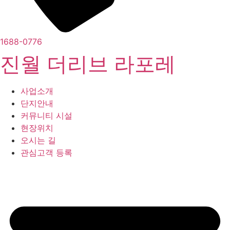
1688-0776
진월 더리브 라포레
사업소개
단지안내
커뮤니티 시설
현장위치
오시는 길
관심고객 등록