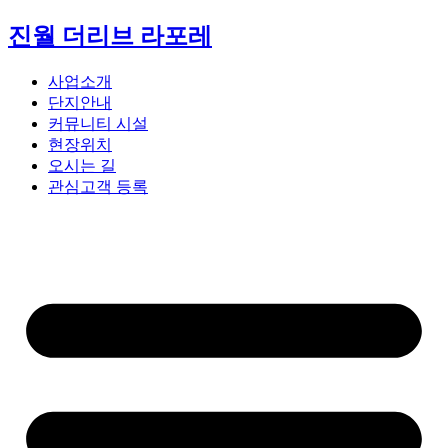
콘
진월 더리브 라포레
텐
츠
사업소개
로
단지안내
건
커뮤니티 시설
너
현장위치
뛰
오시는 길
기
관심고객 등록