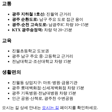
교통
광주 지하철 1호선:
진월역 근거리
광주 순환도로:
남구 주요 도로 접근 용이
광주-순천 고속도로:
남광주IC 차량 10~15분
KTX 광주송정역:
차량 약 20~25분
교육
진월초등학교 도보권
광주 남구 주요 중·고등학교 근거리
전남대학교·조선대학교 차량 15분
생활편의
진월동 상업지구: 마트·병원·금융기관
광주 롯데백화점·신세계백화점 차량 15분
광주 기독병원·전남대병원 차량 15분
인근 공원·산책로, 광주천 수변공원
오시는 길 상세 안내는
오시는 길
페이지를 확인하세요.