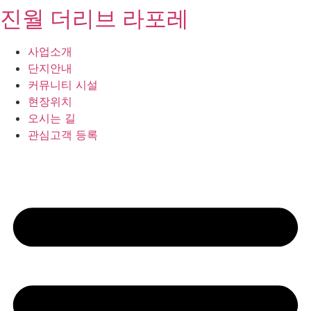
진월 더리브 라포레
콘
텐
츠
사업소개
로
단지안내
건
커뮤니티 시설
너
현장위치
뛰
오시는 길
기
관심고객 등록